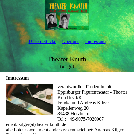
Unsere Stücke
Über uns
Impressum
Theater Knuth
tut gut
Impressum
verantwortlich für den Inhalt:
Eppisburger Figurentheater - Theater
KnuTh GbR
Franka und Andreas Kilger
Kapellenweg 20
89438 Holzheim
Tel.: +49-9075-7020007
email: kilger(at)theater-knuth.de
alle Fotos soweit nicht anders gekennzeichnet: Andreas Kilger